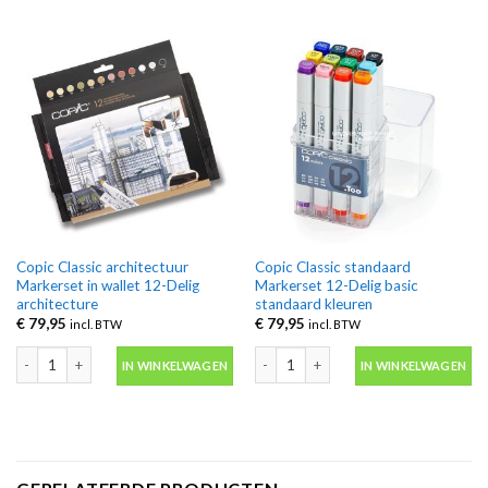
Copic Classic architectuur
Copic Classic standaard
Markerset in wallet 12-Delig
Markerset 12-Delig basic
architecture
standaard kleuren
€
79,95
€
79,95
incl. BTW
incl. BTW
Copic Classic architectuur Markerset in wallet 12-Delig architecture aantal
Copic Classic standaard Markerset 12
IN WINKELWAGEN
IN WINKELWAGEN