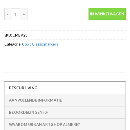
Copic Classic BV23 Grayish Lavender inkt marker alcohol aantal
IN WINKELWAGEN
SKU:
CMBV23
Categorie:
Copic Classic markers
BESCHRIJVING
AANVULLENDE INFORMATIE
BEOORDELINGEN (0)
WAAROM URBAN ART SHOP ALMERE?