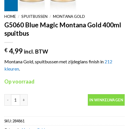
HOME
/
SPUITBUSSEN
/
MONTANA GOLD
G5060 Blue Magic Montana Gold 400ml
spuitbus
4,99
€
incl. BTW
Montana Gold, spuitbussen met zijdeglans finish in
212
kleuren
.
Op voorraad
G5060 Blue Magic Montana Gold 400ml spuitbus aantal
IN WINKELWAGEN
SKU:
284861