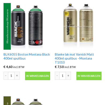
BLK6055 Boston Montana Black
Blanke lak mat Varnish Matt
400ml spuitbus
400ml spuitbus –Montana
T1010
€
4,60
€
7,50
incl. BTW
incl. BTW
BLK6055 Boston Montana Black 400ml spuitbus aantal
Blanke lak mat Varnish Matt 400ml s
IN WINKELWAGEN
IN WINKELWAGEN