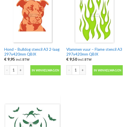
Hond – Bulldog stencil A3 2-laag
Vlammen vuur – Flame stencil A3
297x420mm QBIX
297x420mm QBIX
€
9,95
€
9,50
incl. BTW
incl. BTW
Hond – Bulldog stencil A3 2-laag 297x420mm QBIX aantal
Vlammen vuur – Flame stencil A3 29
IN WINKELWAGEN
IN WINKELWAGEN