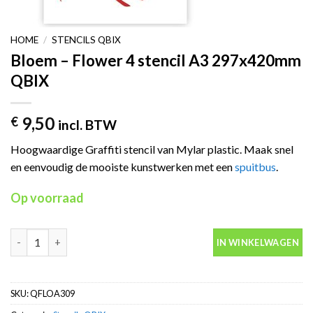
HOME
/
STENCILS QBIX
Bloem – Flower 4 stencil A3 297x420mm
QBIX
9,50
€
incl. BTW
Hoogwaardige Graffiti stencil van Mylar plastic. Maak snel
en eenvoudig de mooiste kunstwerken met een
spuitbus
.
Op voorraad
Bloem - Flower 4 stencil A3 297x420mm QBIX aantal
IN WINKELWAGEN
SKU:
QFLOA309