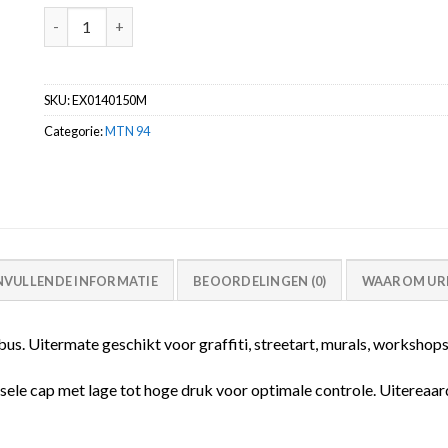
Argo Blue RV-150 MTN 94 spuitbus 400ml aantal
SKU:
EX0140150M
Categorie:
MTN 94
NVULLENDE INFORMATIE
BEOORDELINGEN (0)
WAAROM URB
. Uitermate geschikt voor graffiti, streetart, murals, workshops
sele cap met lage tot hoge druk voor optimale controle. Uitereaard