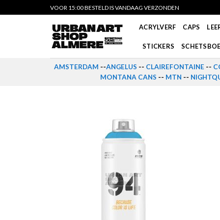
Skip
VOOR 15:00 BESTELD IS VANDAAG VERZONDEN
to
ACRYLVERF
CAPS
LEE
content
STICKERS
SCHETSBO
AMSTERDAM
--
ANGELUS
--
CLAIREFONTAINE
--
C
MONTANA CANS
--
MTN
--
NIGHTQU