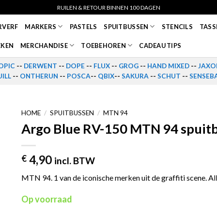
RUILEN & RETOUR BINNEN 100 DAGEN
RVERF
MARKERS
PASTELS
SPUITBUSSEN
STENCILS
TASS
EKEN
MERCHANDISE
TOEBEHOREN
CADEAU TIPS
OPIC
--
DERWENT
--
DOPE
--
FLUX
--
GROG
--
HAND MIXED
--
JAXO
ILL
--
ONTHERUN
--
POSCA
--
QBIX
--
SAKURA
--
SCHUT
--
SENSEB
HOME
/
SPUITBUSSEN
/
MTN 94
Argo Blue RV-150 MTN 94 spuit
4,90
€
incl. BTW
MTN 94. 1 van de iconische merken uit de graffiti scene. Al
Op voorraad