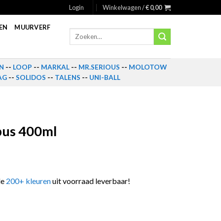
Login
Winkelwagen /
€
0,00
EN
MUURVERF
Zoeken
naar:
N
--
LOOP
--
MARKAL
--
MR.SERIOUS
--
MOLOTOW
AG
--
SOLIDOS
--
TALENS
--
UNI-BALL
bus 400ml
le
200+ kleuren
uit voorraad leverbaar!