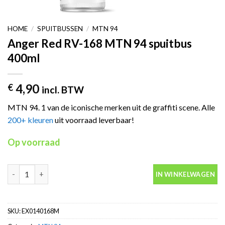
HOME
/
SPUITBUSSEN
/
MTN 94
Anger Red RV-168 MTN 94 spuitbus
400ml
4,90
€
incl. BTW
MTN 94. 1 van de iconische merken uit de graffiti scene. Alle
200+ kleuren
uit voorraad leverbaar!
Op voorraad
Anger Red RV-168 MTN 94 spuitbus 400ml aantal
IN WINKELWAGEN
SKU:
EX0140168M