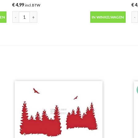
€
4,99
€
4
incl. BTW
T1010 aantal
G2030 Blast Orange Montana Gold 400ml spuitbus aantal
S90
GEN
IN WINKELWAGEN