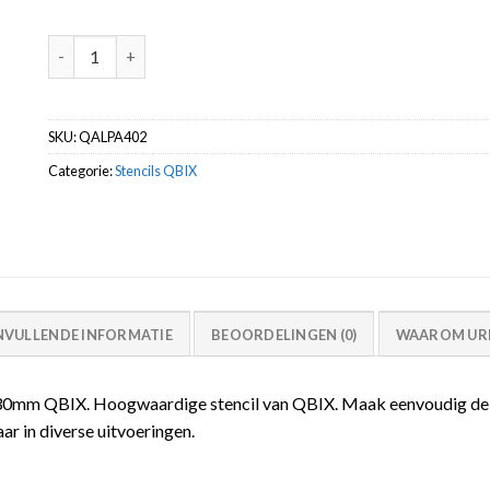
Alfabet – Modern Alphabet stencil A4 350x230mm QBIX aan
SKU:
QALPA402
Categorie:
Stencils QBIX
NVULLENDE INFORMATIE
BEOORDELINGEN (0)
WAAROM URB
30mm QBIX. Hoogwaardige stencil van QBIX. Maak eenvoudig de
ar in diverse uitvoeringen.