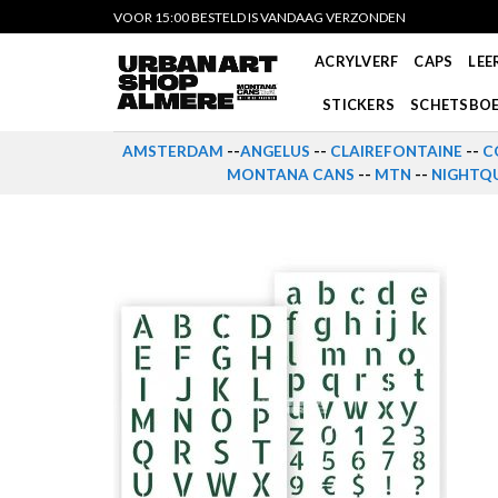
Skip
VOOR 15:00 BESTELD IS VANDAAG VERZONDEN
to
ACRYLVERF
CAPS
LEE
content
STICKERS
SCHETSBO
AMSTERDAM
--
ANGELUS
--
CLAIREFONTAINE
--
C
MONTANA CANS
--
MTN
--
NIGHTQU