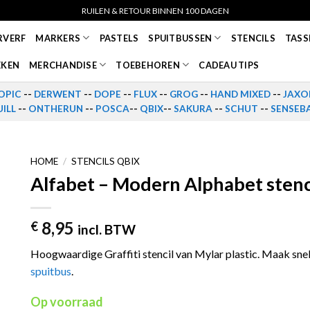
RUILEN & RETOUR BINNEN 100 DAGEN
RVERF
MARKERS
PASTELS
SPUITBUSSEN
STENCILS
TASS
EKEN
MERCHANDISE
TOEBEHOREN
CADEAU TIPS
OPIC
--
DERWENT
--
DOPE
--
FLUX
--
GROG
--
HAND MIXED
--
JAXO
ILL
--
ONTHERUN
--
POSCA
--
QBIX
--
SAKURA
--
SCHUT
--
SENSEB
HOME
/
STENCILS QBIX
Alfabet – Modern Alphabet ste
8,95
€
incl. BTW
Hoogwaardige Graffiti stencil van Mylar plastic. Maak sn
spuitbus
.
Op voorraad