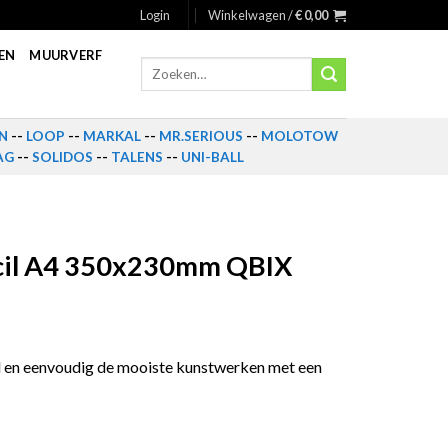
Login
Winkelwagen /
€
0,00
EN
MUURVERF
Zoeken
naar:
N
--
LOOP
--
MARKAL
--
MR.SERIOUS
--
MOLOTOW
AG
--
SOLIDOS
--
TALENS
--
UNI-BALL
ncil A4 350x230mm QBIX
el en eenvoudig de mooiste kunstwerken met een