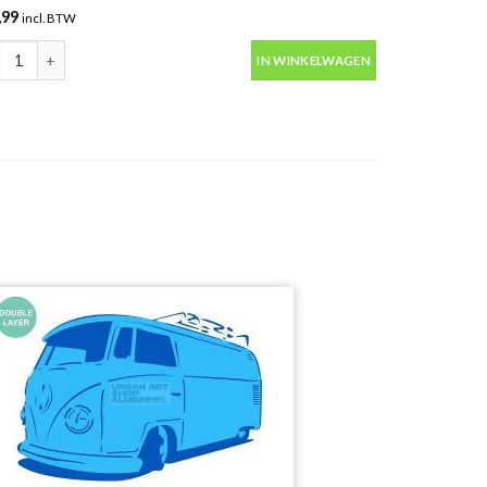
,99
incl. BTW
00 Shock Black Montana Gold 400ml spuitbus aantal
IN WINKELWAGEN