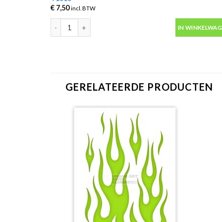
€
7,50
incl. BTW
Blanke lak mat Varnish Matt 400ml spuitbus –Montana 
IN WINKELWA
GERELATEERDE PRODUCTEN