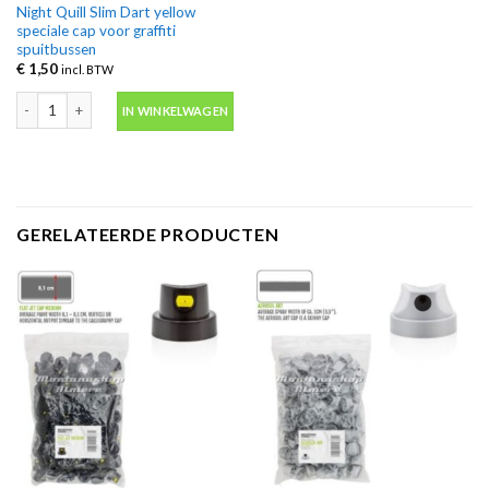
Night Quill Slim Dart yellow
speciale cap voor graffiti
spuitbussen
€
1,50
incl. BTW
Night Quill Slim Dart yellow speciale cap voor graffiti spuitbussen aantal
IN WINKELWAGEN
GERELATEERDE PRODUCTEN