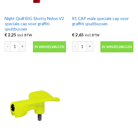
Night Quill BIG Shotty Nylon V2
81 CAP male speciale cap voor
speciale cap voor graffiti
graffiti spuitbussen
spuitbussen
€
2,25
€
2,65
incl. BTW
incl. BTW
Night Quill BIG Shotty Nylon V2 speciale cap voor graffiti spuitbussen aanta
81 CAP male speciale cap voor graffit
IN WINKELWAGEN
IN WINKELWAGEN