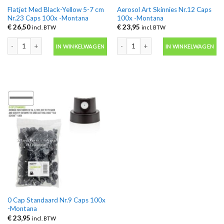
Flatjet Med Black-Yellow 5-7 cm
Aerosol Art Skinnies Nr.12 Caps
Nr.23 Caps 100x -Montana
100x -Montana
€
26,50
€
23,95
incl. BTW
incl. BTW
Flatjet Med Black-Yellow 5-7 cm Nr.23 Caps 100x -Montana aantal
Aerosol Art Skinnies Nr.12 Caps 100x
IN WINKELWAGEN
IN WINKELWAGEN
0 Cap Standaard Nr.9 Caps 100x
-Montana
€
23,95
incl. BTW