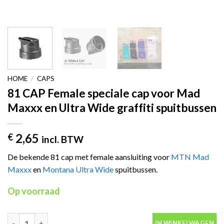
HOME
/
CAPS
81 CAP Female speciale cap voor Mad
Maxxx en Ultra Wide graffiti spuitbussen
2,65
€
incl. BTW
De bekende 81 cap met female aansluiting voor
MTN Mad
Maxxx
en
Montana Ultra Wide
spuitbussen.
Op voorraad
81 CAP Female speciale cap voor Mad Maxxx en Ultra Wide graffi
IN WINKELWAGEN