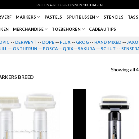
RUILEN & RETOUR BINNEN 100 DAGEN
RVERF
MARKERS
PASTELS
SPUITBUSSEN
STENCILS
TASS
EKEN
MERCHANDISE
TOEBEHOREN
CADEAU TIPS
OPIC
--
DERWENT
--
DOPE
--
FLUX
--
GROG
--
HAND MIXED
--
JAXO
ILL
--
ONTHERUN
--
POSCA
--
QBIX
--
SAKURA
--
SCHUT
--
SENSEB
Showing all 4
RKERS BREED