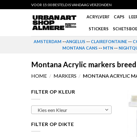
Skip
VOOR 15:00 BESTELD IS VANDAAG VERZONDEN
to
ACRYLVERF
CAPS
LEE
content
STICKERS
SCHETSBO
AMSTERDAM
--
ANGELUS
--
CLAIREFONTAINE
--
C
MONTANA CANS
--
MTN
--
NIGHTQU
Montana Acrylic markers breed
HOME
/
MARKERS
/
MONTANA ACRYLIC MA
FILTER OP KLEUR
Kies een Kleur
FILTER OP DIKTE