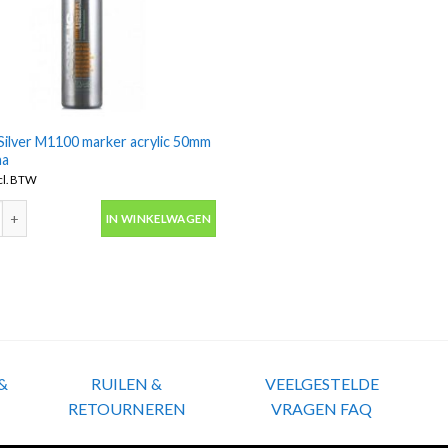
Silver M1100 marker acrylic 50mm
na
cl. BTW
Silver M1100 marker acrylic 50mm -Montana aantal
IN WINKELWAGEN
&
RUILEN &
VEELGESTELDE
RETOURNEREN
VRAGEN FAQ