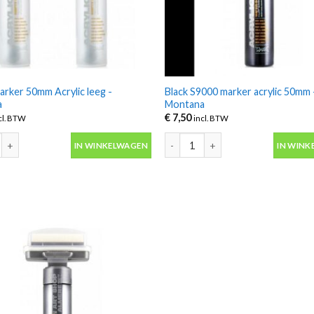
rker 50mm Acrylic leeg -
Black S9000 marker acrylic 50mm 
a
Montana
€
7,50
cl. BTW
incl. BTW
rker 50mm Acrylic leeg -Montana aantal
Black S9000 marker acrylic 50mm
IN WINKELWAGEN
IN WINK