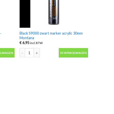
-
Black S9000 zwart marker acrylic 30mm
Montana
€
6,95
incl. BTW
 -Montana aantal
Black S9000 zwart marker acrylic 30mm Montana aantal
ELWAGEN
IN WINKELWAGEN