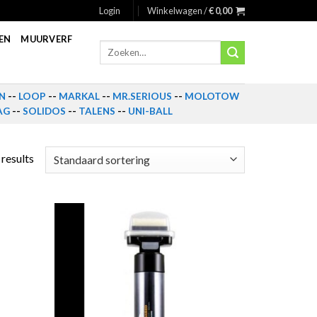
Login
Winkelwagen /
€
0,00
EN
MUURVERF
Zoeken
naar:
N
--
LOOP
--
MARKAL
--
MR.SERIOUS
--
MOLOTOW
AG
--
SOLIDOS
--
TALENS
--
UNI-BALL
 results