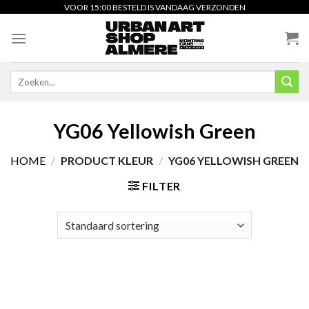
Skip
VOOR 15:00 BESTELD IS VANDAAG VERZONDEN
to
content
Zoeken
naar:
YG06 Yellowish Green
HOME
/
PRODUCT KLEUR
/
YG06 YELLOWISH GREEN
FILTER