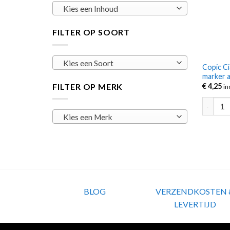
Kies een Inhoud
FILTER OP SOORT
Kies een Soort
Copic C
marker a
FILTER OP MERK
€
4,25
in
Copic Ci
Kies een Merk
BLOG
VERZENDKOSTEN 
LEVERTIJD