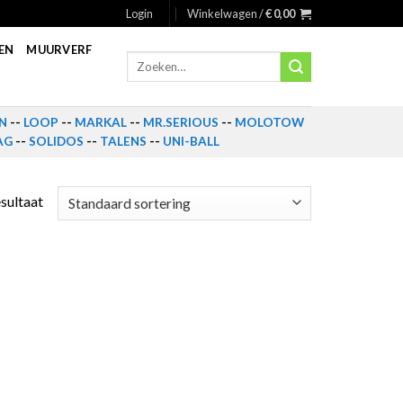
Login
Winkelwagen /
€
0,00
EN
MUURVERF
Zoeken
naar:
N
--
LOOP
--
MARKAL
--
MR.SERIOUS
--
MOLOTOW
AG
--
SOLIDOS
--
TALENS
--
UNI-BALL
esultaat