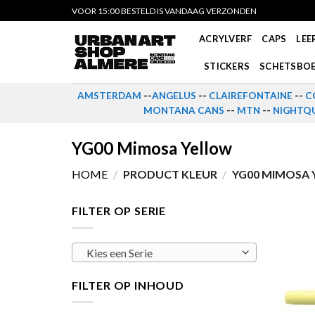
Skip
VOOR 15:00 BESTELD IS VANDAAG VERZONDEN
to
ACRYLVERF
CAPS
LEE
content
STICKERS
SCHETSBO
AMSTERDAM
--
ANGELUS
--
CLAIREFONTAINE
--
C
MONTANA CANS
--
MTN
--
NIGHTQU
YG00 Mimosa Yellow
HOME
/
PRODUCT KLEUR
/
YG00 MIMOSA
FILTER OP SERIE
Kies een Serie
FILTER OP INHOUD