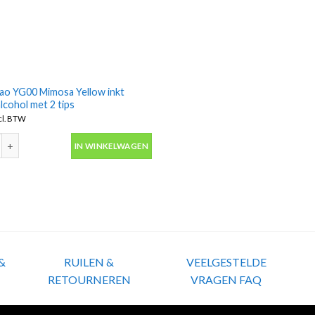
iao YG00 Mimosa Yellow inkt
lcohol met 2 tips
cl. BTW
ao YG00 Mimosa Yellow inkt marker alcohol met 2 tips aantal
IN WINKELWAGEN
&
RUILEN &
VEELGESTELDE
RETOURNEREN
VRAGEN FAQ