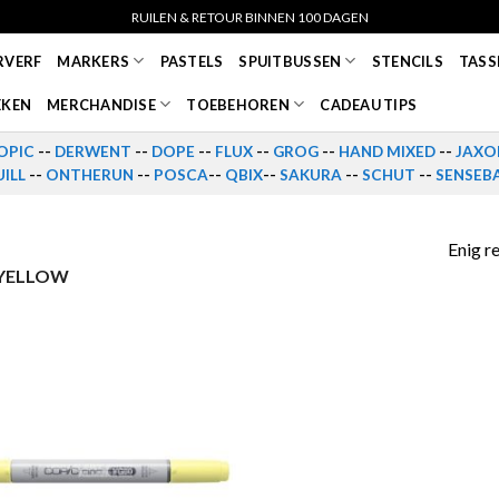
RUILEN & RETOUR BINNEN 100 DAGEN
RVERF
MARKERS
PASTELS
SPUITBUSSEN
STENCILS
TASS
EKEN
MERCHANDISE
TOEBEHOREN
CADEAU TIPS
OPIC
--
DERWENT
--
DOPE
--
FLUX
--
GROG
--
HAND MIXED
--
JAXO
ILL
--
ONTHERUN
--
POSCA
--
QBIX
--
SAKURA
--
SCHUT
--
SENSEB
Enig r
 YELLOW