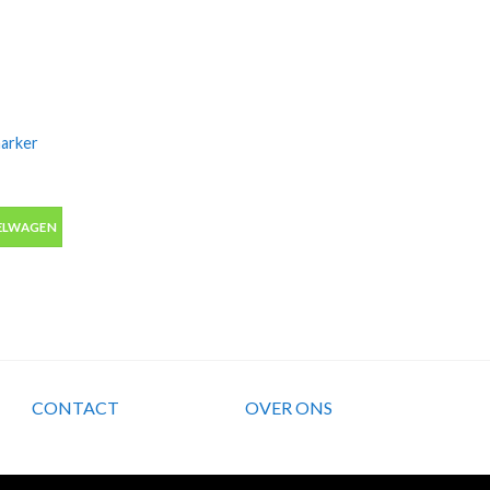
marker
rker alcohol met 2 tips aantal
ELWAGEN
CONTACT
OVER ONS