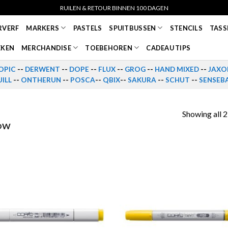
RUILEN & RETOUR BINNEN 100 DAGEN
RVERF
MARKERS
PASTELS
SPUITBUSSEN
STENCILS
TASS
EKEN
MERCHANDISE
TOEBEHOREN
CADEAU TIPS
OPIC
--
DERWENT
--
DOPE
--
FLUX
--
GROG
--
HAND MIXED
--
JAXO
ILL
--
ONTHERUN
--
POSCA
--
QBIX
--
SAKURA
--
SCHUT
--
SENSEB
Showing all 2
LOW