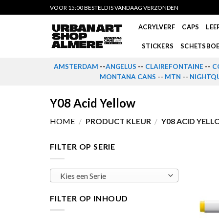
Skip
VOOR 15:00 BESTELD IS VANDAAG VERZONDEN
to
ACRYLVERF
CAPS
LEE
content
STICKERS
SCHETSBO
AMSTERDAM
--
ANGELUS
--
CLAIREFONTAINE
--
C
MONTANA CANS
--
MTN
--
NIGHTQU
Y08 Acid Yellow
HOME
/
PRODUCT KLEUR
/
Y08 ACID YEL
FILTER OP SERIE
Kies een Serie
FILTER OP INHOUD