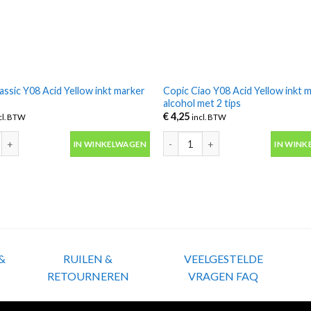
assic Y08 Acid Yellow inkt marker
Copic Ciao Y08 Acid Yellow inkt 
alcohol met 2 tips
€
4,25
cl. BTW
incl. BTW
assic Y08 Acid Yellow inkt marker alcohol aantal
Copic Ciao Y08 Acid Yellow inkt ma
IN WINKELWAGEN
IN WINK
&
RUILEN &
VEELGESTELDE
RETOURNEREN
VRAGEN FAQ