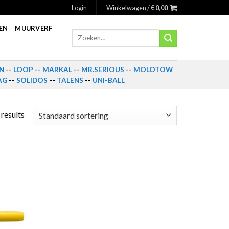
Login
Winkelwagen /
€
0,00
EN
MUURVERF
Zoeken
naar:
N
--
LOOP
--
MARKAL
--
MR.SERIOUS
--
MOLOTOW
AG
--
SOLIDOS
--
TALENS
--
UNI-BALL
 results