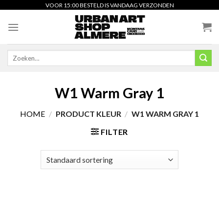
Skip
VOOR 15:00 BESTELD IS VANDAAG VERZONDEN
to
content
Zoeken
naar:
W1 Warm Gray 1
HOME
/
PRODUCT KLEUR
/
W1 WARM GRAY 1
FILTER