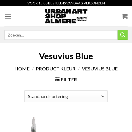
Skip
VOOR 15:00 BESTELD IS VANDAAG VERZONDEN
to
content
Zoeken
naar:
Vesuvius Blue
HOME
/
PRODUCT KLEUR
/
VESUVIUS BLUE
FILTER