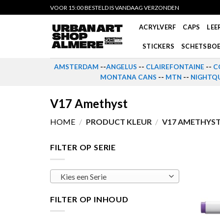
Skip
VOOR 15:00 BESTELD IS VANDAAG VERZONDEN
to
ACRYLVERF
CAPS
LEE
content
STICKERS
SCHETSBO
AMSTERDAM
--
ANGELUS
--
CLAIREFONTAINE
--
C
MONTANA CANS
--
MTN
--
NIGHTQU
V17 Amethyst
HOME
/
PRODUCT KLEUR
/
V17 AMETHYS
FILTER OP SERIE
Kies een Serie
FILTER OP INHOUD