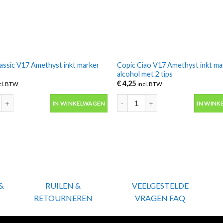
assic V17 Amethyst inkt marker
Copic Ciao V17 Amethyst inkt ma
alcohol met 2 tips
€
4,25
cl. BTW
incl. BTW
assic V17 Amethyst inkt marker alcohol aantal
Copic Ciao V17 Amethyst inkt mark
IN WINKELWAGEN
IN WINK
&
RUILEN &
VEELGESTELDE
RETOURNEREN
VRAGEN FAQ