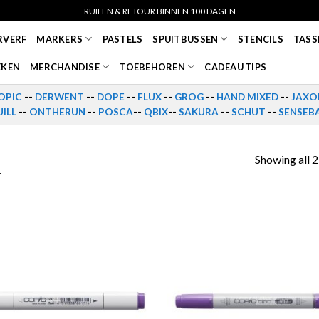
RUILEN & RETOUR BINNEN 100 DAGEN
RVERF
MARKERS
PASTELS
SPUITBUSSEN
STENCILS
TASS
EKEN
MERCHANDISE
TOEBEHOREN
CADEAU TIPS
OPIC
--
DERWENT
--
DOPE
--
FLUX
--
GROG
--
HAND MIXED
--
JAXO
ILL
--
ONTHERUN
--
POSCA
--
QBIX
--
SAKURA
--
SCHUT
--
SENSEB
Showing all 2
T