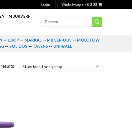
Login
Winkelwagen /
€
0,00
EN
MUURVERF
Zoeken
naar:
N
--
LOOP
--
MARKAL
--
MR.SERIOUS
--
MOLOTOW
AG
--
SOLIDOS
--
TALENS
--
UNI-BALL
 results