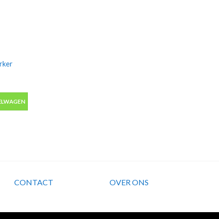
rker
er alcohol met 2 tips aantal
ELWAGEN
CONTACT
OVER ONS