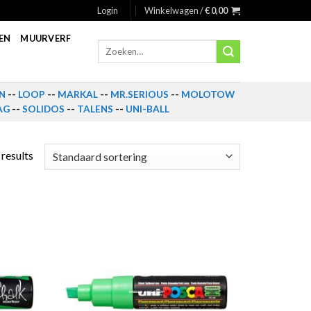
Login
Winkelwagen /
€
0,00
EN
MUURVERF
Zoeken
naar:
N
--
LOOP
--
MARKAL
--
MR.SERIOUS
--
MOLOTOW
AG
--
SOLIDOS
--
TALENS
--
UNI-BALL
 results