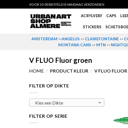
Skip
VOOR 15:00 BESTELD IS VANDAAG VERZONDEN
to
ACRYLVERF
CAPS
LEE
content
STICKERS
SCHETSBO
AMSTERDAM
--
ANGELUS
--
CLAIREFONTAINE
--
C
MONTANA CANS
--
MTN
--
NIGHTQU
V FLUO Fluor groen
HOME
/
PRODUCT KLEUR
/
V FLUO FLUOR
FILTER OP DIKTE
Kies een Dikte
FILTER OP SERIE