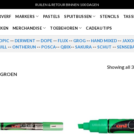
RUILEN & RETOUR BINNEN 100 DAGEN
RVERF
MARKERS
PASTELS
SPUITBUSSEN
STENCILS
TASS
EKEN
MERCHANDISE
TOEBEHOREN
CADEAU TIPS
OPIC
--
DERWENT
--
DOPE
--
FLUX
--
GROG
--
HAND MIXED
--
JAXO
ILL
--
ONTHERUN
--
POSCA
--
QBIX
--
SAKURA
--
SCHUT
--
SENSEB
Showing all 3
 GROEN