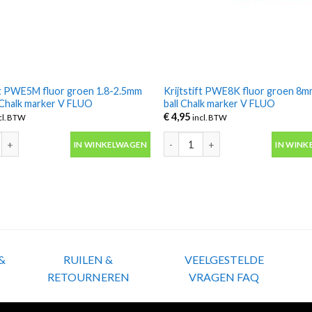
ift PWE5M fluor groen 1.8-2.5mm
Krijtstift PWE8K fluor groen 8m
 Chalk marker V FLUO
ball Chalk marker V FLUO
€
4,95
cl. BTW
incl. BTW
ft PWE5M fluor groen 1.8-2.5mm Uni-ball Chalk marker V FLUO aantal
Krijtstift PWE8K fluor groen 8mm 
IN WINKELWAGEN
IN WINK
&
RUILEN &
VEELGESTELDE
RETOURNEREN
VRAGEN FAQ