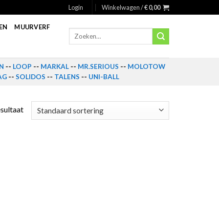
Login
Winkelwagen /
€
0,00
EN
MUURVERF
Zoeken
naar:
N
--
LOOP
--
MARKAL
--
MR.SERIOUS
--
MOLOTOW
AG
--
SOLIDOS
--
TALENS
--
UNI-BALL
esultaat