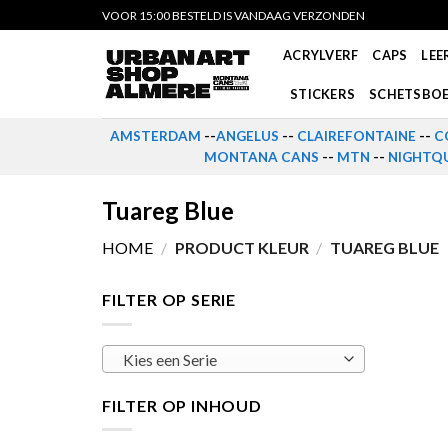
Skip
VOOR 15:00 BESTELD IS VANDAAG VERZONDEN
to
ACRYLVERF
CAPS
LEE
content
STICKERS
SCHETSBO
AMSTERDAM
--
ANGELUS
--
CLAIREFONTAINE
--
C
MONTANA CANS
--
MTN
--
NIGHTQU
Tuareg Blue
HOME
/
PRODUCT KLEUR
/
TUAREG BLUE
FILTER OP SERIE
Kies een Serie
FILTER OP INHOUD