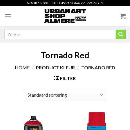
Skip
VOOR 15:00 BESTELD IS VANDAAG VERZONDEN
to
content
Zoeken
naar:
Tornado Red
HOME
/
PRODUCT KLEUR
/
TORNADO RED
FILTER