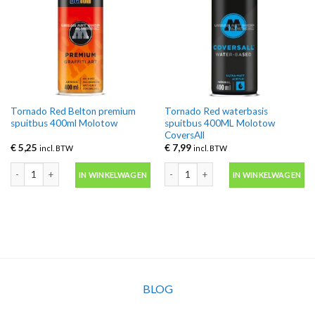
Tornado Red Belton premium
Tornado Red waterbasis
spuitbus 400ml Molotow
spuitbus 400ML Molotow
CoversAll
€
5,25
€
7,99
incl. BTW
incl. BTW
Tornado Red Belton premium spuitbus 400ml Molotow aantal
Tornado Red waterbasis spuitbus 40
IN WINKELWAGEN
IN WINKELWAGEN
BLOG