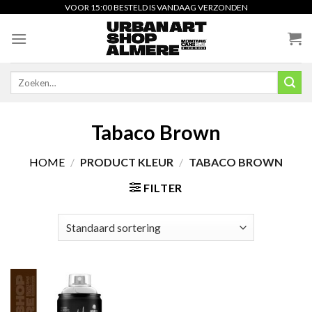
Skip
VOOR 15:00 BESTELD IS VANDAAG VERZONDEN
to
content
Zoeken
naar:
Tabaco Brown
HOME
/
PRODUCT KLEUR
/
TABACO BROWN
FILTER