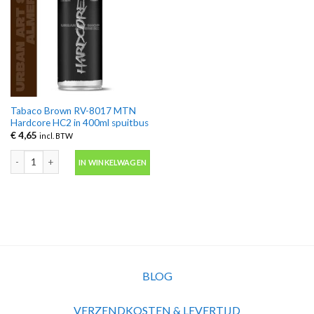
Tabaco Brown RV-8017 MTN
Hardcore HC2 in 400ml spuitbus
€
4,65
incl. BTW
Tabaco Brown RV-8017 MTN Hardcore HC2 in 400ml spuitbus aantal
IN WINKELWAGEN
BLOG
VERZENDKOSTEN & LEVERTIJD