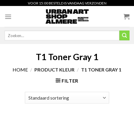
Skip
VOOR 15:00 BESTELD IS VANDAAG VERZONDEN
to
content
Zoeken
naar:
T1 Toner Gray 1
HOME
/
PRODUCT KLEUR
/
T1 TONER GRAY 1
FILTER