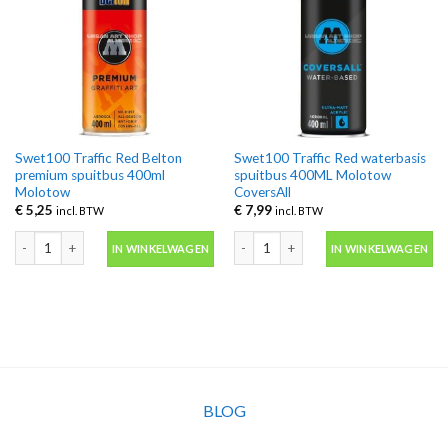
Swet100 Traffic Red Belton
Swet100 Traffic Red waterbasis
premium spuitbus 400ml
spuitbus 400ML Molotow
Molotow
CoversAll
€
5,25
€
7,99
incl. BTW
incl. BTW
Swet100 Traffic Red Belton premium spuitbus 400ml Molotow aantal
Swet100 Traffic Red waterbasis spui
IN WINKELWAGEN
IN WINKELWAGEN
BLOG