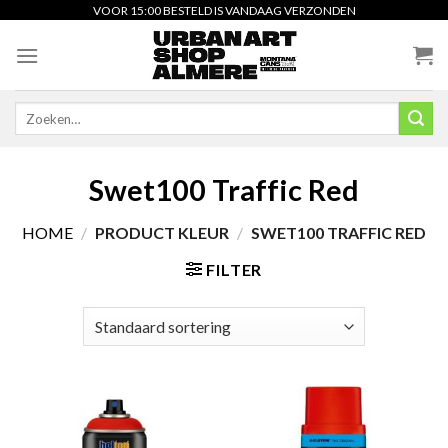
Skip
VOOR 15:00 BESTELD IS VANDAAG VERZONDEN
to
content
Zoeken
naar:
Swet100 Traffic Red
HOME
/
PRODUCT KLEUR
/
SWET100 TRAFFIC RED
FILTER