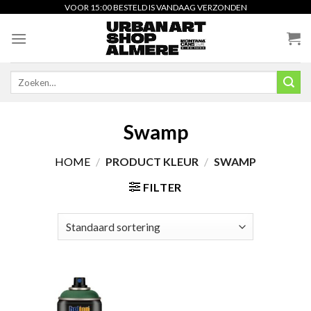
Skip
VOOR 15:00 BESTELD IS VANDAAG VERZONDEN
to
content
Zoeken
naar:
Swamp
HOME
/
PRODUCT KLEUR
/
SWAMP
FILTER