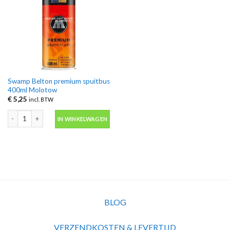
Swamp Belton premium spuitbus
400ml Molotow
€
5,25
incl. BTW
Swamp Belton premium spuitbus 400ml Molotow aantal
IN WINKELWAGEN
BLOG
VERZENDKOSTEN & LEVERTIJD