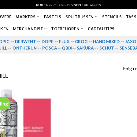
RUILEN & RETOUR BINNEN 100 DAGEN
RVERF
MARKERS
PASTELS
SPUITBUSSEN
STENCILS
TASS
EKEN
MERCHANDISE
TOEBEHOREN
CADEAU TIPS
OPIC
--
DERWENT
--
DOPE
--
FLUX
--
GROG
--
HAND MIXED
--
JAXO
ILL
--
ONTHERUN
--
POSCA
--
QBIX
--
SAKURA
--
SCHUT
--
SENSEB
Enig r
ILL
ing!