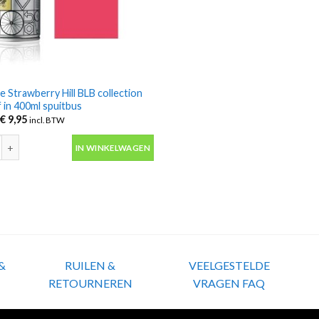
e Strawberry Hill BLB collection
f in 400ml spuitbus
Oorspronkelijke
Huidige
€
9,95
incl. BTW
prijs
prijs
was:
is:
e Strawberry Hill BLB collection fietsverf in 400ml spuitbus aantal
€ 11,95.
€ 9,95.
IN WINKELWAGEN
&
RUILEN &
VEELGESTELDE
RETOURNEREN
VRAGEN FAQ