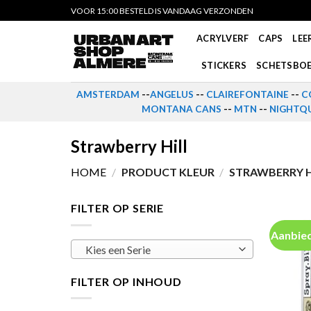
Skip
VOOR 15:00 BESTELD IS VANDAAG VERZONDEN
to
ACRYLVERF
CAPS
LEE
content
STICKERS
SCHETSBO
AMSTERDAM
--
ANGELUS
--
CLAIREFONTAINE
--
C
MONTANA CANS
--
MTN
--
NIGHTQU
Strawberry Hill
HOME
/
PRODUCT KLEUR
/
STRAWBERRY H
FILTER OP SERIE
Aanbied
Kies een Serie
FILTER OP INHOUD