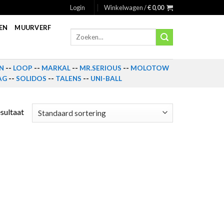
Login
Winkelwagen /
€
0,00
EN
MUURVERF
Zoeken
naar:
N
--
LOOP
--
MARKAL
--
MR.SERIOUS
--
MOLOTOW
AG
--
SOLIDOS
--
TALENS
--
UNI-BALL
esultaat