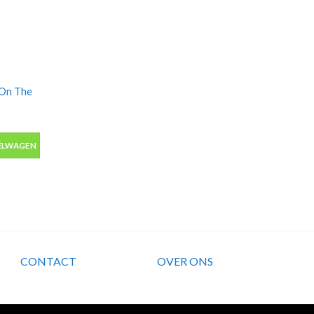
 On The
n The Run aantal
ELWAGEN
CONTACT
OVER ONS