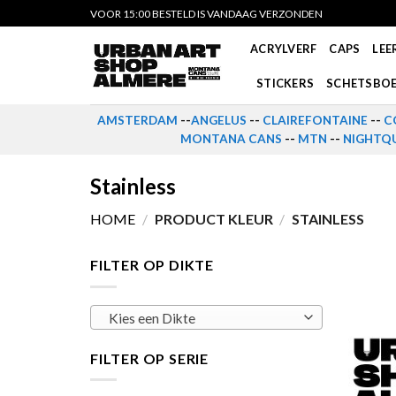
Skip
VOOR 15:00 BESTELD IS VANDAAG VERZONDEN
to
ACRYLVERF
CAPS
LEE
content
STICKERS
SCHETSBO
AMSTERDAM
--
ANGELUS
--
CLAIREFONTAINE
--
C
MONTANA CANS
--
MTN
--
NIGHTQU
Stainless
HOME
/
PRODUCT KLEUR
/
STAINLESS
FILTER OP DIKTE
Kies een Dikte
FILTER OP SERIE