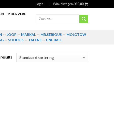
Login
Winkelwagen /
€
0,00
EN
MUURVERF
Zoeken
naar:
N
--
LOOP
--
MARKAL
--
MR.SERIOUS
--
MOLOTOW
AG
--
SOLIDOS
--
TALENS
--
UNI-BALL
 results