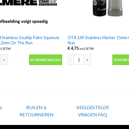
Stainless Soultip Paint Squeeze
OTR.169 Stainless Marker 15mm
12mm On The Run
Run
€
4,75
cl. BTW
incl. BTW
Stainless Soultip Paint Squeeze Marker 12mm On The Run aantal
OTR.169 Stainless Marker 15mm O
IN WINKELWAGEN
IN WINK
&
RUILEN &
VEELGESTELDE
RETOURNEREN
VRAGEN FAQ