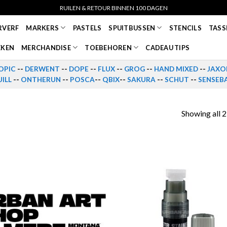
RUILEN & RETOUR BINNEN 100 DAGEN
RVERF
MARKERS
PASTELS
SPUITBUSSEN
STENCILS
TASS
EKEN
MERCHANDISE
TOEBEHOREN
CADEAU TIPS
OPIC
--
DERWENT
--
DOPE
--
FLUX
--
GROG
--
HAND MIXED
--
JAXO
ILL
--
ONTHERUN
--
POSCA
--
QBIX
--
SAKURA
--
SCHUT
--
SENSEB
Showing all 2