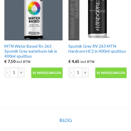
MTN Water Based Rv-263
Sputnik Grey RV-263 MTN
Sputnik Grey waterbasis lak in
Hardcore HC2 in 400ml spuitbus
400ml spuitbus
€
7,50
€
4,65
incl. BTW
incl. BTW
MTN Water Based Rv-263 Sputnik Grey waterbasis lak in 400ml spuitbus aan
Sputnik Grey RV-263 MTN Hardcore HC
IN WINKELWAGEN
IN WINKELWAGEN
BLOG