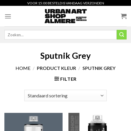
Skip
VOOR 15:00 BESTELD IS VANDAAG VERZONDEN
to
content
Zoeken
naar:
Sputnik Grey
HOME
/
PRODUCT KLEUR
/
SPUTNIK GREY
FILTER