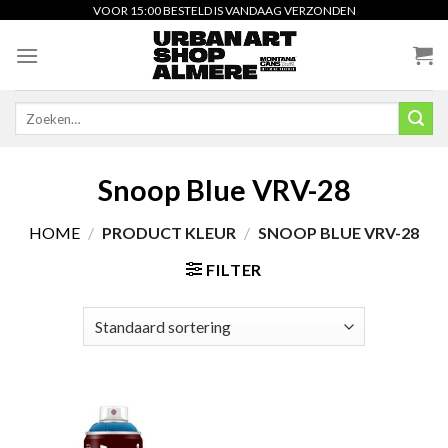
Skip
VOOR 15:00 BESTELD IS VANDAAG VERZONDEN
to
content
Zoeken
naar:
Snoop Blue VRV-28
HOME
/
PRODUCT KLEUR
/
SNOOP BLUE VRV-28
FILTER