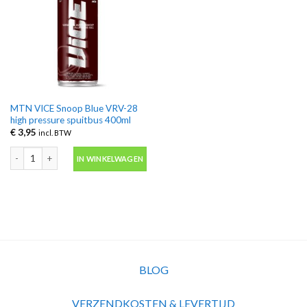
MTN VICE Snoop Blue VRV-28
high pressure spuitbus 400ml
€
3,95
incl. BTW
MTN VICE Snoop Blue VRV-28 high pressure spuitbus 400ml aantal
IN WINKELWAGEN
BLOG
VERZENDKOSTEN & LEVERTIJD