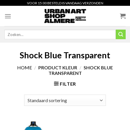
Skip
VOOR 15:00 BESTELD IS VANDAAG VERZONDEN
to
content
Zoeken
naar:
Shock Blue Transparent
HOME
/
PRODUCT KLEUR
/
SHOCK BLUE
TRANSPARENT
FILTER