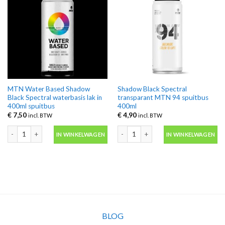
MTN Water Based Shadow
Shadow Black Spectral
Black Spectral waterbasis lak in
transparant MTN 94 spuitbus
400ml spuitbus
400ml
€
7,50
€
4,90
incl. BTW
incl. BTW
MTN Water Based Shadow Black Spectral waterbasis lak in 400ml spuitbus a
Shadow Black Spectral transparant M
IN WINKELWAGEN
IN WINKELWAGEN
BLOG