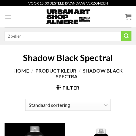
Skip
VOOR 15:00 BESTELD IS VANDAAG VERZONDEN
to
content
Zoeken
naar:
Shadow Black Spectral
HOME
/
PRODUCT KLEUR
/
SHADOW BLACK
SPECTRAL
FILTER