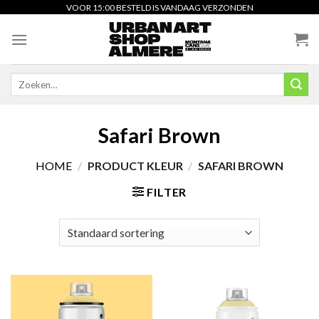
Skip
VOOR 15:00 BESTELD IS VANDAAG VERZONDEN
to
content
Zoeken
naar:
Safari Brown
HOME
/
PRODUCT KLEUR
/
SAFARI BROWN
FILTER