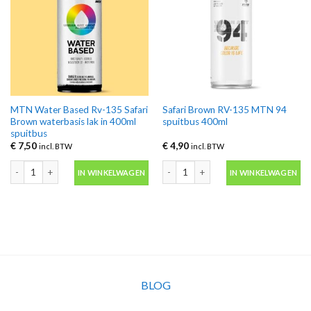
MTN Water Based Rv-135 Safari
Safari Brown RV-135 MTN 94
Brown waterbasis lak in 400ml
spuitbus 400ml
spuitbus
€
7,50
€
4,90
incl. BTW
incl. BTW
MTN Water Based Rv-135 Safari Brown waterbasis lak in 400ml spuitbus aan
Safari Brown RV-135 MTN 94 spuitbus
IN WINKELWAGEN
IN WINKELWAGEN
BLOG