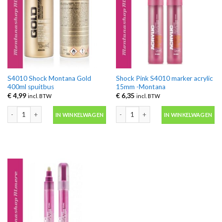
S4010 Shock Montana Gold
Shock Pink S4010 marker acrylic
400ml spuitbus
15mm -Montana
€
4,99
€
6,35
incl. BTW
incl. BTW
S4010 Shock Montana Gold 400ml spuitbus aantal
Shock Pink S4010 marker acrylic 15m
IN WINKELWAGEN
IN WINKELWAGEN