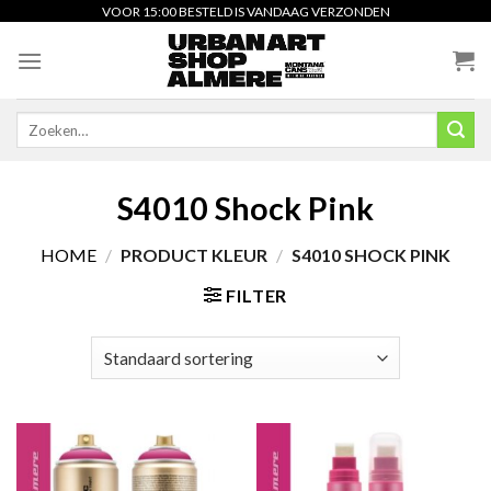
Skip
VOOR 15:00 BESTELD IS VANDAAG VERZONDEN
to
content
Zoeken
naar:
S4010 Shock Pink
HOME
/
PRODUCT KLEUR
/
S4010 SHOCK PINK
FILTER