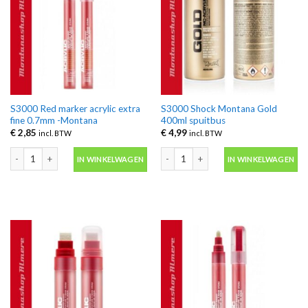
S3000 Red marker acrylic extra
S3000 Shock Montana Gold
fine 0.7mm -Montana
400ml spuitbus
€
2,85
€
4,99
incl. BTW
incl. BTW
S3000 Red marker acrylic extra fine 0.7mm -Montana aantal
S3000 Shock Montana Gold 400ml spu
IN WINKELWAGEN
IN WINKELWAGEN