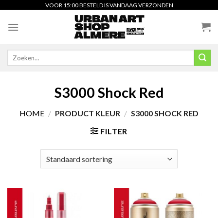
Skip
VOOR 15:00 BESTELD IS VANDAAG VERZONDEN
to
content
Zoeken
naar:
S3000 Shock Red
HOME
/
PRODUCT KLEUR
/
S3000 SHOCK RED
FILTER