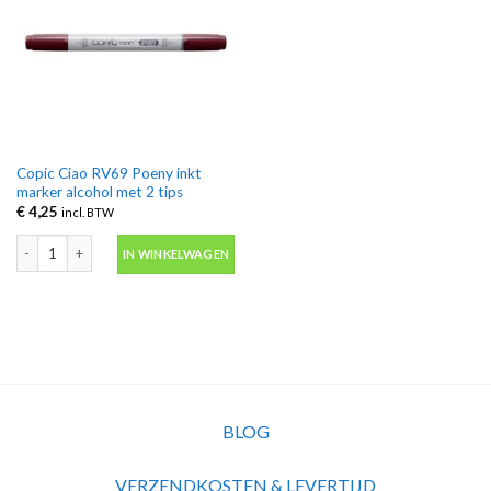
Copic Ciao RV69 Poeny inkt
marker alcohol met 2 tips
€
4,25
incl. BTW
Copic Ciao RV69 Poeny inkt marker alcohol met 2 tips aantal
IN WINKELWAGEN
BLOG
VERZENDKOSTEN & LEVERTIJD