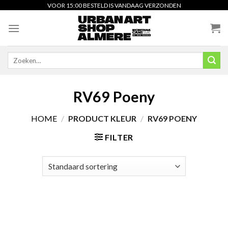
Skip
VOOR 15:00 BESTELD IS VANDAAG VERZONDEN
to
content
Zoeken
naar:
RV69 Poeny
HOME
/
PRODUCT KLEUR
/
RV69 POENY
FILTER