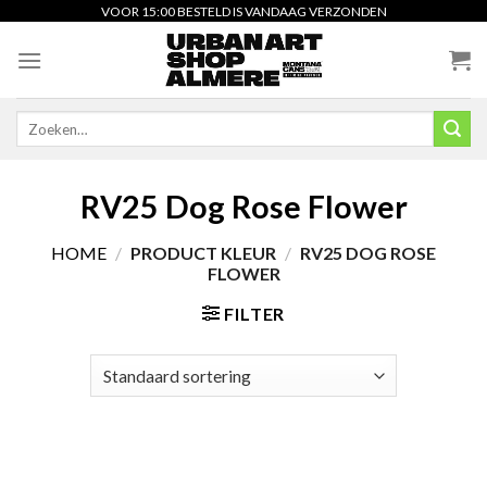
Skip
VOOR 15:00 BESTELD IS VANDAAG VERZONDEN
to
content
Zoeken
naar:
RV25 Dog Rose Flower
HOME
/
PRODUCT KLEUR
/
RV25 DOG ROSE
FLOWER
FILTER