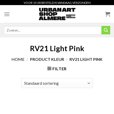
Skip
VOOR 15:00 BESTELD IS VANDAAG VERZONDEN
to
content
Zoeken
naar:
RV21 Light Pink
HOME
/
PRODUCT KLEUR
/
RV21 LIGHT PINK
FILTER