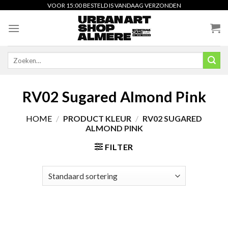
Skip
VOOR 15:00 BESTELD IS VANDAAG VERZONDEN
to
content
Zoeken
naar:
RV02 Sugared Almond Pink
HOME
/
PRODUCT KLEUR
/
RV02 SUGARED
ALMOND PINK
FILTER