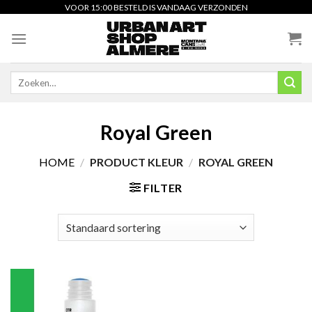
Skip
VOOR 15:00 BESTELD IS VANDAAG VERZONDEN
to
content
Zoeken
naar:
Royal Green
HOME
/
PRODUCT KLEUR
/
ROYAL GREEN
FILTER