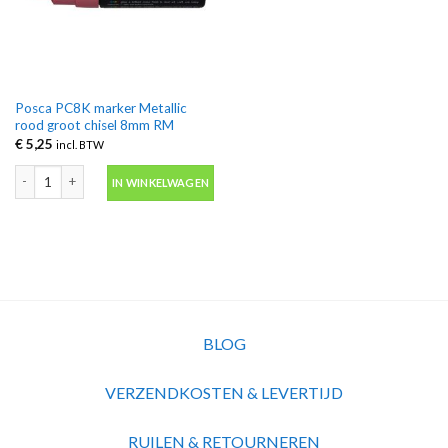
Posca PC8K marker Metallic
rood groot chisel 8mm RM
€
5,25
incl. BTW
Posca PC8K marker Metallic rood groot chisel 8mm RM aantal
IN WINKELWAGEN
BLOG
VERZENDKOSTEN & LEVERTIJD
RUILEN & RETOURNEREN