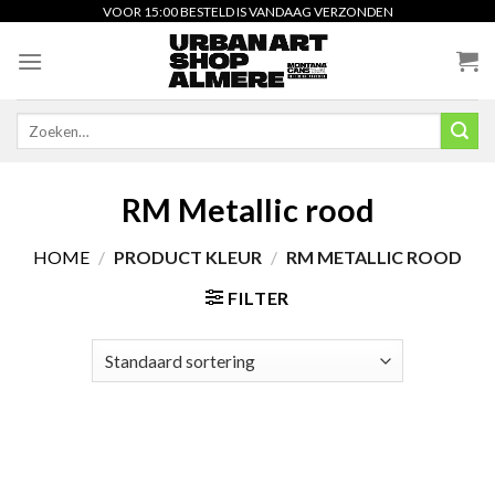
Skip
VOOR 15:00 BESTELD IS VANDAAG VERZONDEN
to
content
Zoeken
naar:
RM Metallic rood
HOME
/
PRODUCT KLEUR
/
RM METALLIC ROOD
FILTER