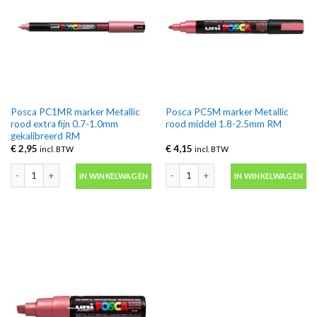
Posca PC1MR marker Metallic
Posca PC5M marker Metallic
rood extra fijn 0.7-1.0mm
rood middel 1.8-2.5mm RM
gekalibreerd RM
€
2,95
€
4,15
incl. BTW
incl. BTW
Posca PC1MR marker Metallic rood extra fijn 0.7-1.0mm gekalibreerd RM aan
Posca PC5M marker Metallic rood mid
IN WINKELWAGEN
IN WINKELWAGEN