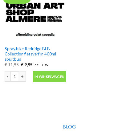
Spray.bike Redridge BLB
Collection fietsverf in 400ml
spuitbus
Oorspronkelijke
Huidige
€
11,95
€
9,95
incl. BTW
prijs
prijs
was:
is:
Spray.bike Redridge BLB Collection fietsverf in 400ml spuitbus aantal
€ 11,95.
€ 9,95.
IN WINKELWAGEN
BLOG