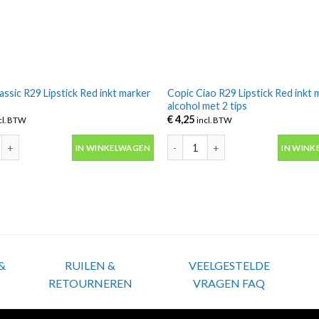
assic R29 Lipstick Red inkt marker
Copic Ciao R29 Lipstick Red inkt 
alcohol met 2 tips
€
4,25
cl. BTW
incl. BTW
assic R29 Lipstick Red inkt marker alcohol aantal
Copic Ciao R29 Lipstick Red inkt m
IN WINKELWAGEN
IN WINK
&
RUILEN &
VEELGESTELDE
RETOURNEREN
VRAGEN FAQ