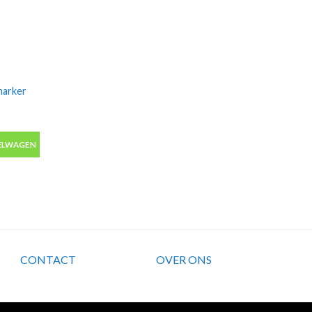
marker
arker alcohol met 2 tips aantal
ELWAGEN
CONTACT
OVER ONS