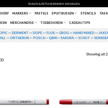
RUILEN & RETOUR BINNEN 100 DAGEN
RVERF
MARKERS
PASTELS
SPUITBUSSEN
STENCILS
TASS
EKEN
MERCHANDISE
TOEBEHOREN
CADEAU TIPS
OPIC
--
DERWENT
--
DOPE
--
FLUX
--
GROG
--
HAND MIXED
--
JAXO
ILL
--
ONTHERUN
--
POSCA
--
QBIX
--
SAKURA
--
SCHUT
--
SENSEB
Showing all 2
ED