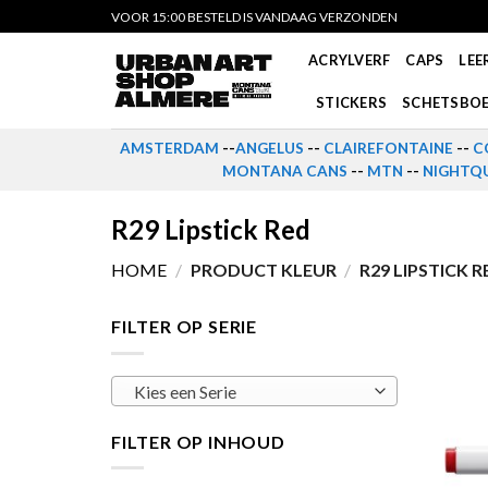
Skip
VOOR 15:00 BESTELD IS VANDAAG VERZONDEN
to
ACRYLVERF
CAPS
LEE
content
STICKERS
SCHETSBO
AMSTERDAM
--
ANGELUS
--
CLAIREFONTAINE
--
C
MONTANA CANS
--
MTN
--
NIGHTQU
R29 Lipstick Red
HOME
/
PRODUCT KLEUR
/
R29 LIPSTICK R
FILTER OP SERIE
Kies een Serie
FILTER OP INHOUD