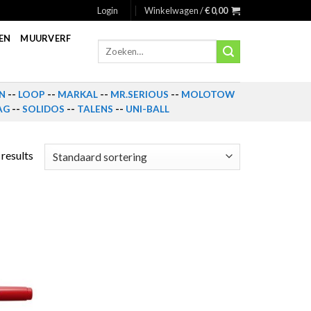
Login
Winkelwagen /
€
0,00
EN
MUURVERF
Zoeken
naar:
N
--
LOOP
--
MARKAL
--
MR.SERIOUS
--
MOLOTOW
AG
--
SOLIDOS
--
TALENS
--
UNI-BALL
 results