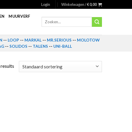
Login
Winkelwagen /
€
0,00
EN
MUURVERF
Zoeken
naar:
N
--
LOOP
--
MARKAL
--
MR.SERIOUS
--
MOLOTOW
AG
--
SOLIDOS
--
TALENS
--
UNI-BALL
 results