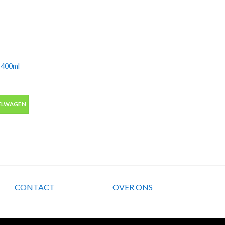
 400ml
400ml aantal
ELWAGEN
CONTACT
OVER ONS