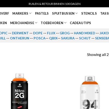
RUILEN & RETOUR BINNEN 100 DAGEN
RVERF
MARKERS
PASTELS
SPUITBUSSEN
STENCILS
TASS
EKEN
MERCHANDISE
TOEBEHOREN
CADEAU TIPS
OPIC
--
DERWENT
--
DOPE
--
FLUX
--
GROG
--
HAND MIXED
--
JAXO
ILL
--
ONTHERUN
--
POSCA
--
QBIX
--
SAKURA
--
SCHUT
--
SENSEB
Showing all 2