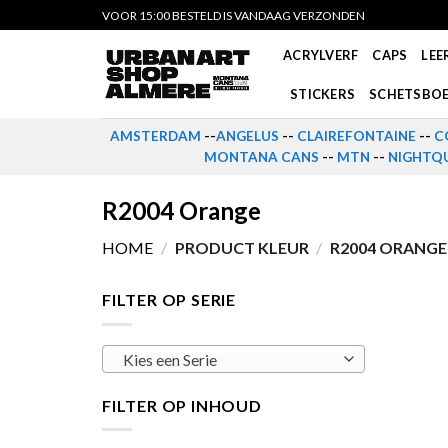
Skip
VOOR 15:00 BESTELD IS VANDAAG VERZONDEN
to
ACRYLVERF
CAPS
LEE
content
STICKERS
SCHETSBO
AMSTERDAM
--
ANGELUS
--
CLAIREFONTAINE
--
C
MONTANA CANS
--
MTN
--
NIGHTQU
R2004 Orange
HOME
/
PRODUCT KLEUR
/
R2004 ORANGE
FILTER OP SERIE
Kies een Serie
FILTER OP INHOUD