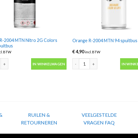
R-2004 MTN Nitro 2G Colors
Orange R-2004 MTN 94 spuitbus
puitbus
€
4,90
cl. BTW
incl. BTW
-2004 MTN Nitro 2G Colors 500ml spuitbus aantal
Orange R-2004 MTN 94 spuitbus 
IN WINKELWAGEN
IN WINK
&
RUILEN &
VEELGESTELDE
RETOURNEREN
VRAGEN FAQ