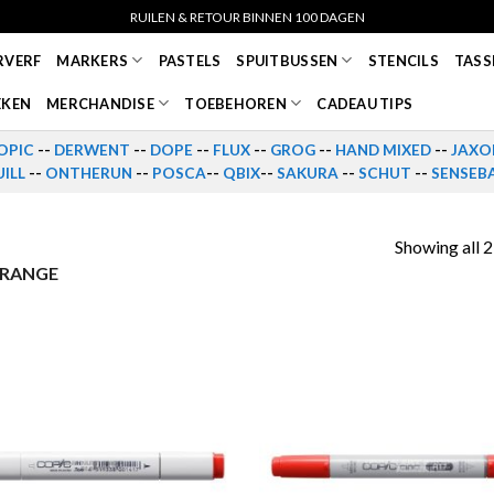
RUILEN & RETOUR BINNEN 100 DAGEN
RVERF
MARKERS
PASTELS
SPUITBUSSEN
STENCILS
TASS
EKEN
MERCHANDISE
TOEBEHOREN
CADEAU TIPS
OPIC
--
DERWENT
--
DOPE
--
FLUX
--
GROG
--
HAND MIXED
--
JAXO
ILL
--
ONTHERUN
--
POSCA
--
QBIX
--
SAKURA
--
SCHUT
--
SENSEB
Showing all 2
ORANGE