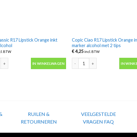
assic R17 Lipstick Orange inkt
Copic Ciao R17 Lipstick Orange i
alcohol
marker alcohol met 2 tips
€
4,25
cl. BTW
incl. BTW
assic R17 Lipstick Orange inkt marker alcohol aantal
Copic Ciao R17 Lipstick Orange in
IN WINKELWAGEN
IN WINK
&
RUILEN &
VEELGESTELDE
RETOURNEREN
VRAGEN FAQ