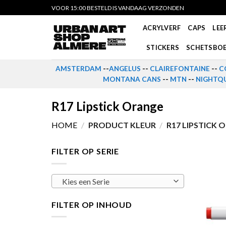
Skip
VOOR 15:00 BESTELD IS VANDAAG VERZONDEN
to
ACRYLVERF
CAPS
LEE
content
STICKERS
SCHETSBO
AMSTERDAM
--
ANGELUS
--
CLAIREFONTAINE
--
C
MONTANA CANS
--
MTN
--
NIGHTQU
R17 Lipstick Orange
HOME
/
PRODUCT KLEUR
/
R17 LIPSTICK 
FILTER OP SERIE
Kies een Serie
FILTER OP INHOUD