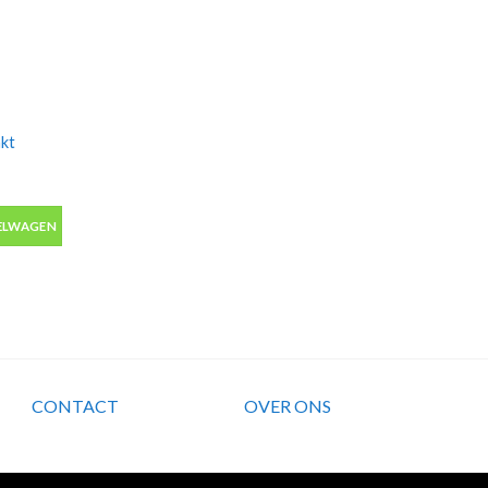
nkt
kt marker alcohol met 2 tips aantal
ELWAGEN
CONTACT
OVER ONS