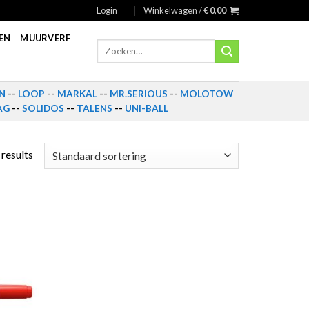
Login
Winkelwagen /
€
0,00
EN
MUURVERF
Zoeken
naar:
N
--
LOOP
--
MARKAL
--
MR.SERIOUS
--
MOLOTOW
AG
--
SOLIDOS
--
TALENS
--
UNI-BALL
 results