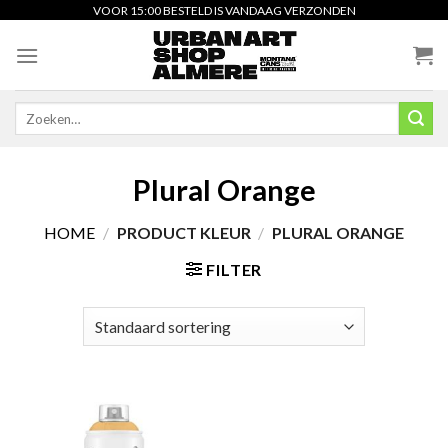
Skip
VOOR 15:00 BESTELD IS VANDAAG VERZONDEN
to
content
Zoeken
naar:
Plural Orange
HOME
/
PRODUCT KLEUR
/
PLURAL ORANGE
FILTER