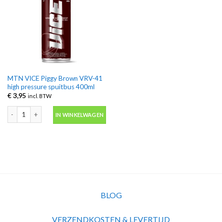
MTN VICE Piggy Brown VRV-41
high pressure spuitbus 400ml
€
3,95
incl. BTW
MTN VICE Piggy Brown VRV-41 high pressure spuitbus 400ml aantal
IN WINKELWAGEN
BLOG
VERZENDKOSTEN & LEVERTIJD