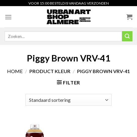
Skip
VOOR 15:00 BESTELD IS VANDAAG VERZONDEN
to
content
Zoeken
naar:
Piggy Brown VRV-41
HOME
/
PRODUCT KLEUR
/
PIGGY BROWN VRV-41
FILTER