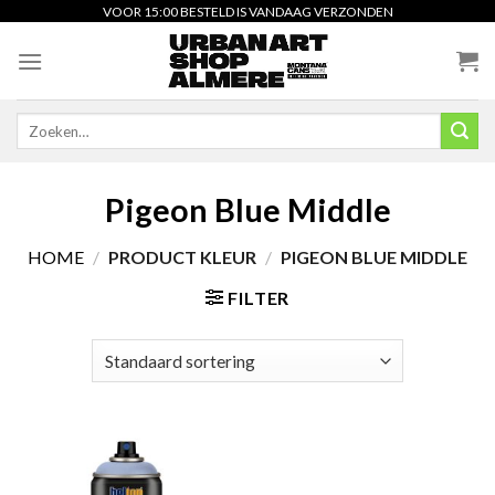
Skip
VOOR 15:00 BESTELD IS VANDAAG VERZONDEN
to
content
Zoeken
naar:
Pigeon Blue Middle
HOME
/
PRODUCT KLEUR
/
PIGEON BLUE MIDDLE
FILTER