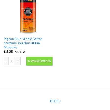
Pigeon Blue Middle Belton
premium spuitbus 400ml
Molotow
€
5,25
incl. BTW
Pigeon Blue Middle Belton premium spuitbus 400ml Molotow aantal
IN WINKELWAGEN
BLOG