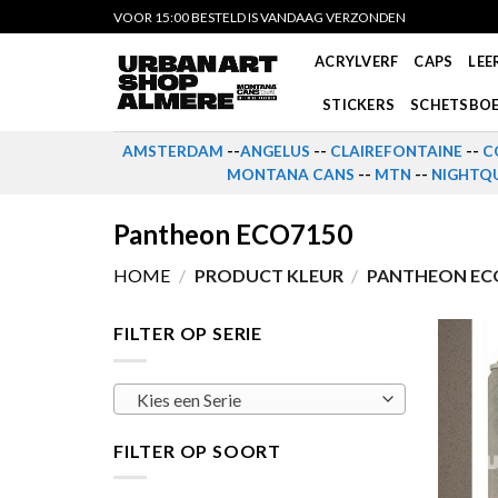
Skip
VOOR 15:00 BESTELD IS VANDAAG VERZONDEN
to
ACRYLVERF
CAPS
LEE
content
STICKERS
SCHETSBO
AMSTERDAM
--
ANGELUS
--
CLAIREFONTAINE
--
C
MONTANA CANS
--
MTN
--
NIGHTQU
Pantheon ECO7150
HOME
/
PRODUCT KLEUR
/
PANTHEON EC
FILTER OP SERIE
Kies een Serie
FILTER OP SOORT