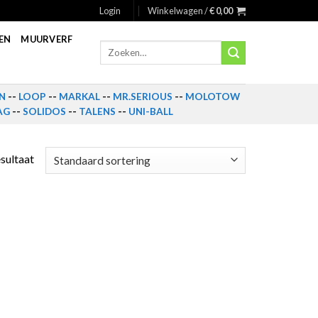
Login
Winkelwagen /
€
0,00
EN
MUURVERF
Zoeken
naar:
N
--
LOOP
--
MARKAL
--
MR.SERIOUS
--
MOLOTOW
AG
--
SOLIDOS
--
TALENS
--
UNI-BALL
esultaat