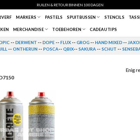
RUILEN & RETOUR BINNEN 100 DAGEN
RVERF
MARKERS
PASTELS
SPUITBUSSEN
STENCILS
TASS
EKEN
MERCHANDISE
TOEBEHOREN
CADEAU TIPS
OPIC
--
DERWENT
--
DOPE
--
FLUX
--
GROG
--
HAND MIXED
--
JAXO
ILL
--
ONTHERUN
--
POSCA
--
QBIX
--
SAKURA
--
SCHUT
--
SENSEB
Enig r
O7150