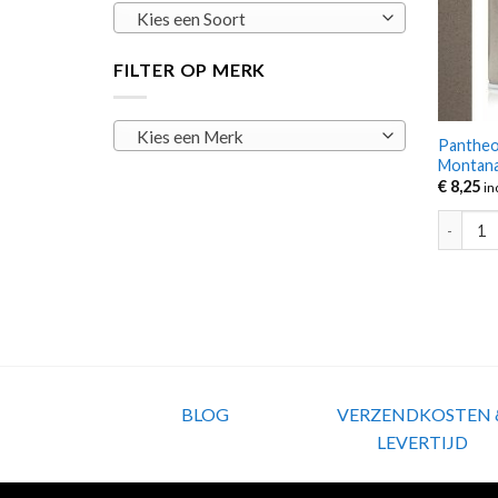
Kies een Soort
FILTER OP MERK
Kies een Merk
Pantheo
Montana
€
8,25
in
Pantheon
BLOG
VERZENDKOSTEN 
LEVERTIJD