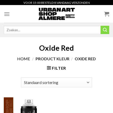
Skip
VOOR 15:00 BESTELD IS VANDAAG VERZONDEN
to
content
Zoeken
naar:
Oxide Red
HOME
/
PRODUCT KLEUR
/
OXIDE RED
FILTER