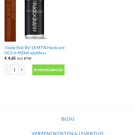
Oxide Red RV-18 MTN Hardcore
HC2 in 400ml spuitbus
€
4,65
incl. BTW
Oxide Red RV-18 MTN Hardcore HC2 in 400ml spuitbus aantal
IN WINKELWAGEN
BLOG
VERZENDKOSTEN & LEVERTIJD