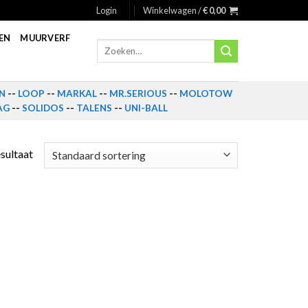
Login
Winkelwagen /
€
0,00
EN
MUURVERF
Zoeken
naar:
N
--
LOOP
--
MARKAL
--
MR.SERIOUS
--
MOLOTOW
AG
--
SOLIDOS
--
TALENS
--
UNI-BALL
esultaat