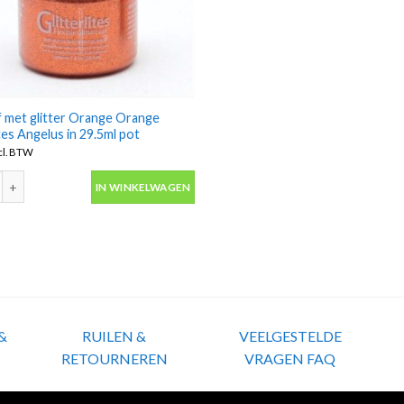
f met glitter Orange Orange
ites Angelus in 29.5ml pot
cl. BTW
 met glitter Orange Orange Glitterlites Angelus in 29.5ml pot aantal
IN WINKELWAGEN
&
RUILEN &
VEELGESTELDE
RETOURNEREN
VRAGEN FAQ