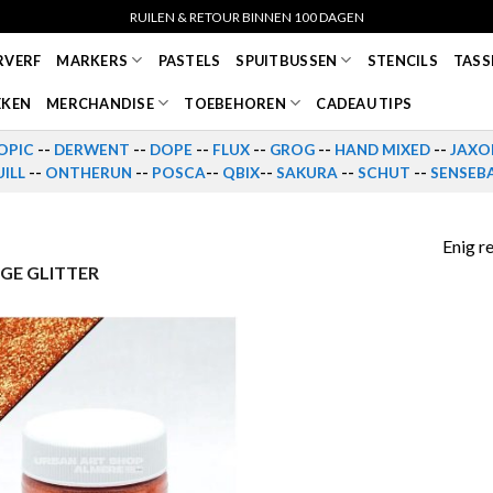
RUILEN & RETOUR BINNEN 100 DAGEN
RVERF
MARKERS
PASTELS
SPUITBUSSEN
STENCILS
TASS
EKEN
MERCHANDISE
TOEBEHOREN
CADEAU TIPS
OPIC
--
DERWENT
--
DOPE
--
FLUX
--
GROG
--
HAND MIXED
--
JAXO
ILL
--
ONTHERUN
--
POSCA
--
QBIX
--
SAKURA
--
SCHUT
--
SENSEB
Enig r
E GLITTER