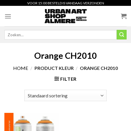
Skip
VOOR 15:00 BESTELD IS VANDAAG VERZONDEN
to
content
Zoeken
naar:
Orange CH2010
HOME
/
PRODUCT KLEUR
/
ORANGE CH2010
FILTER