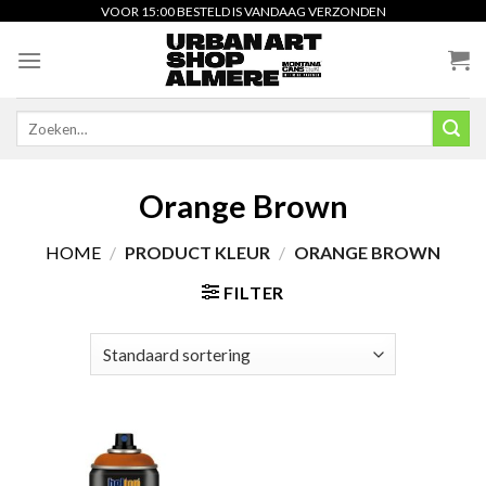
Skip
VOOR 15:00 BESTELD IS VANDAAG VERZONDEN
to
content
Zoeken
naar:
Orange Brown
HOME
/
PRODUCT KLEUR
/
ORANGE BROWN
FILTER