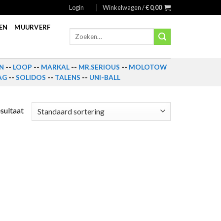
Login
Winkelwagen /
€
0,00
EN
MUURVERF
Zoeken
naar:
N
--
LOOP
--
MARKAL
--
MR.SERIOUS
--
MOLOTOW
AG
--
SOLIDOS
--
TALENS
--
UNI-BALL
esultaat