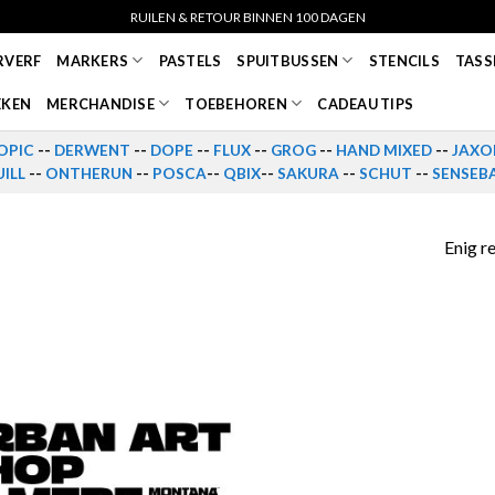
RUILEN & RETOUR BINNEN 100 DAGEN
RVERF
MARKERS
PASTELS
SPUITBUSSEN
STENCILS
TASS
EKEN
MERCHANDISE
TOEBEHOREN
CADEAU TIPS
OPIC
--
DERWENT
--
DOPE
--
FLUX
--
GROG
--
HAND MIXED
--
JAXO
ILL
--
ONTHERUN
--
POSCA
--
QBIX
--
SAKURA
--
SCHUT
--
SENSEB
Enig r