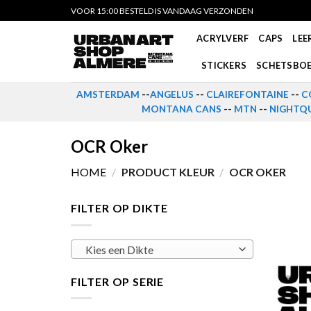
Skip
VOOR 15:00 BESTELD IS VANDAAG VERZONDEN
to
ACRYLVERF
CAPS
LEE
content
STICKERS
SCHETSBO
AMSTERDAM
--
ANGELUS
--
CLAIREFONTAINE
--
C
MONTANA CANS
--
MTN
--
NIGHTQU
OCR Oker
HOME
/
PRODUCT KLEUR
/
OCR OKER
FILTER OP DIKTE
Kies een Dikte
FILTER OP SERIE