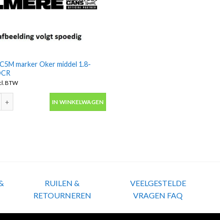
C5M marker Oker middel 1.8-
OCR
cl. BTW
C5M marker Oker middel 1.8-2.5mm OCR aantal
IN WINKELWAGEN
&
RUILEN &
VEELGESTELDE
RETOURNEREN
VRAGEN FAQ