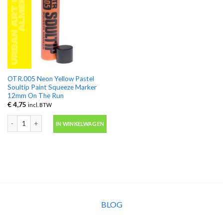
OTR.005 Neon Yellow Pastel
Soultip Paint Squeeze Marker
12mm On The Run
€
4,75
incl. BTW
OTR.005 Neon Yellow Pastel Soultip Paint Squeeze Marker 12mm On The Ru
IN WINKELWAGEN
BLOG