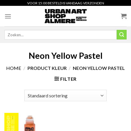
Skip
VOOR 15:00 BESTELD IS VANDAAG VERZONDEN
to
content
Zoeken
naar:
Neon Yellow Pastel
HOME
/
PRODUCT KLEUR
/
NEON YELLOW PASTEL
FILTER